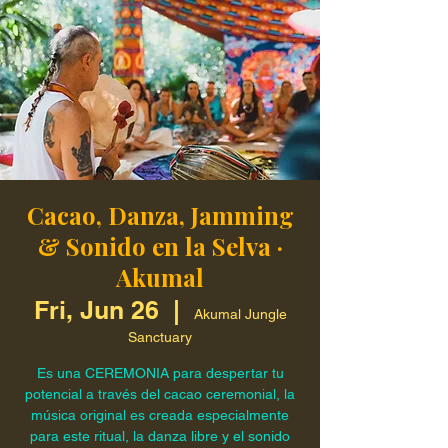
Cacao, Danza, Jamming
& Sonido en la Selva ·
Akumal
Fri, Jun 26
  |  
Akumal Jungle
Sanctuary
Es una CEREMONIA para despertar tu
potencial a través del cacao ceremonial, la
música original es creada especialmente
para este ritual, la danza libre y el sonido