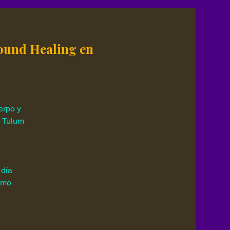
Sound Healing en
erpo y
e Tulum
 día
ismo