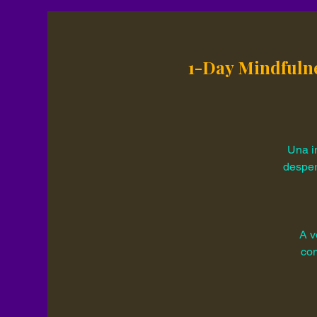
1-Day Mindfulne
Una i
desper
A v
com