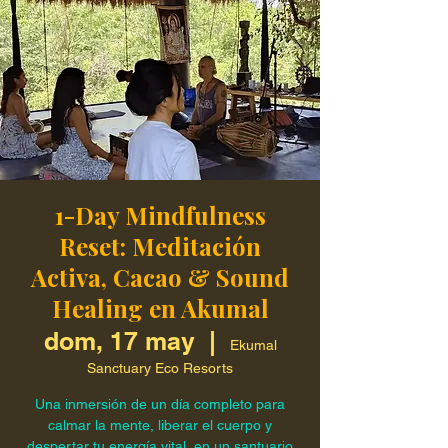
1-Day Mindfulness
Reset: Meditación
Activa, Cacao & Sound
Healing en Akumal
dom, 17 may
  |  
Ekumal
Sanctuary Eco Resorts
Una inmersión de un día completo para
calmar la mente, liberar el cuerpo y
despertar tu energía vital, en un santuario