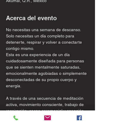
Akumal, Q.R., México
Acerca del evento
No necesitas una semana de descanso. 
Solo necesitas un día completo para 
detenerte, respirar y volver a conectarte 
contigo mismo.
Esta es una experiencia de un día 
cuidadosamente diseñada para personas 
que se sienten mentalmente saturadas, 
emocionalmente agobiadas o simplemente 
desconectadas de su propio cuerpo y 
energía.
A través de una secuencia de meditación 
activa, movimiento consciente, trabajo de 
respiración, cacao ceremonial y sanación 
con sonido en vivo, atravesarás capas de 
tensión —física, mental y emocional— y 
llegarás a un lugar de auténtica claridad, 