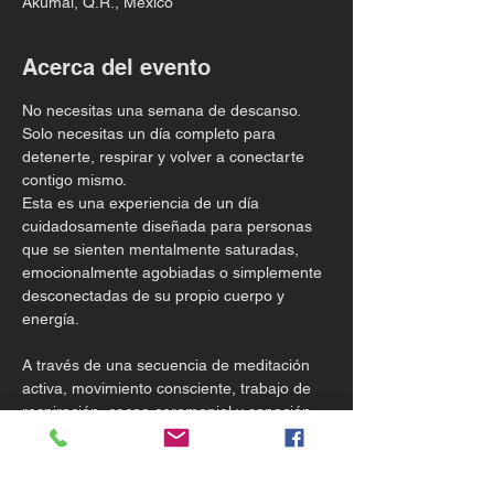
Akumal, Q.R., México
Acerca del evento
No necesitas una semana de descanso. 
Solo necesitas un día completo para 
detenerte, respirar y volver a conectarte 
contigo mismo.
Esta es una experiencia de un día 
cuidadosamente diseñada para personas 
que se sienten mentalmente saturadas, 
emocionalmente agobiadas o simplemente 
desconectadas de su propio cuerpo y 
energía.
A través de una secuencia de meditación 
activa, movimiento consciente, trabajo de 
respiración, cacao ceremonial y sanación 
con sonido en vivo, atravesarás capas de 
tensión —física, mental y emocional— y 
llegarás a un lugar de auténtica claridad, 