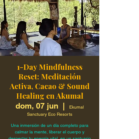
1-Day Mindfulness
Reset: Meditación
Activa, Cacao & Sound
Healing en Akumal
dom, 07 jun
  |  
Ekumal
Sanctuary Eco Resorts
Una inmersión de un día completo para
calmar la mente, liberar el cuerpo y
despertar tu energía vital, en un santuario