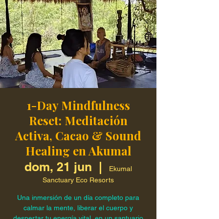
1-Day Mindfulness
Reset: Meditación
Activa, Cacao & Sound
Healing en Akumal
dom, 21 jun
  |  
Ekumal
Sanctuary Eco Resorts
Una inmersión de un día completo para
calmar la mente, liberar el cuerpo y
despertar tu energía vital, en un santuario