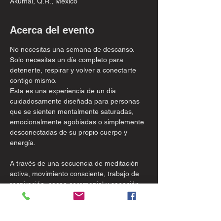
Akumal, Q.R., México
Acerca del evento
No necesitas una semana de descanso. 
Solo necesitas un día completo para 
detenerte, respirar y volver a conectarte 
contigo mismo.
Esta es una experiencia de un día 
cuidadosamente diseñada para personas 
que se sienten mentalmente saturadas, 
emocionalmente agobiadas o simplemente 
desconectadas de su propio cuerpo y 
energía.
A través de una secuencia de meditación 
activa, movimiento consciente, trabajo de 
respiración, cacao ceremonial y sanación 
con sonido en vivo, atravesarás capas de 
tensión —física, mental y emocional— y 
llegarás a un lugar de auténtica claridad, 