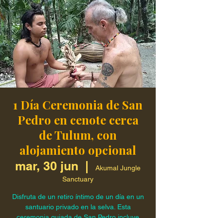
1 Día Ceremonia de San
Pedro en cenote cerca
de Tulum, con
alojamiento opcional
mar, 30 jun
  |  
Akumal Jungle
Sanctuary
Disfruta de un retiro íntimo de un día en un
santuario privado en la selva. Esta
ceremonia guiada de San Pedro incluye