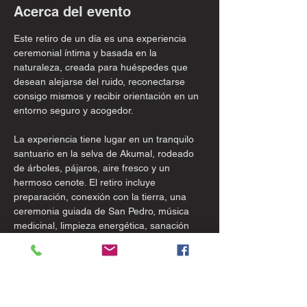
Acerca del evento
Este retiro de un día es una experiencia 
ceremonial íntima y basada en la 
naturaleza, creada para huéspedes que 
desean alejarse del ruido, reconectarse 
consigo mismos y recibir orientación en un 
entorno seguro y acogedor.
La experiencia tiene lugar en un tranquilo 
santuario en la selva de Akumal, rodeado 
de árboles, pájaros, aire fresco y un 
hermoso cenote. El retiro incluye 
preparación, conexión con la tierra, una 
ceremonia guiada de San Pedro, música 
medicinal, limpieza energética, sanación 
ancestral con sonidos y apoyo para la 
integración.
Esto es más que una ceremonia. Es una 
inmersión de día completo diseñada para 