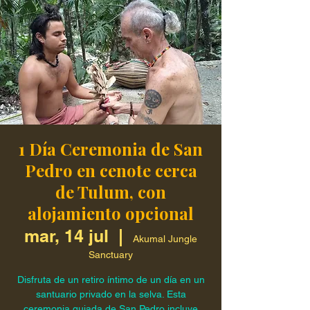
1 Día Ceremonia de San
Pedro en cenote cerca
de Tulum, con
alojamiento opcional
mar, 14 jul
  |  
Akumal Jungle
Sanctuary
Disfruta de un retiro íntimo de un día en un
santuario privado en la selva. Esta
ceremonia guiada de San Pedro incluye