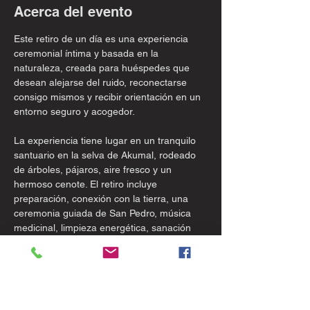
Acerca del evento
Este retiro de un día es una experiencia 
ceremonial íntima y basada en la 
naturaleza, creada para huéspedes que 
desean alejarse del ruido, reconectarse 
consigo mismos y recibir orientación en un 
entorno seguro y acogedor.
La experiencia tiene lugar en un tranquilo 
santuario en la selva de Akumal, rodeado 
de árboles, pájaros, aire fresco y un 
hermoso cenote. El retiro incluye 
preparación, conexión con la tierra, una 
ceremonia guiada de San Pedro, música 
medicinal, limpieza energética, sanación 
ancestral con sonidos y apoyo para la 
integración.
Esto es más que una ceremonia. Es una 
inmersión de día completo diseñada para 