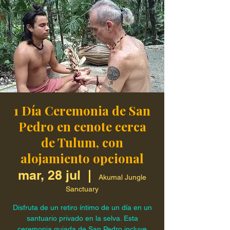
1 Día Ceremonia de San
Pedro en cenote cerca
de Tulum, con
alojamiento opcional
mar, 28 jul
  |  
Akumal Jungle
Sanctuary
Disfruta de un retiro íntimo de un día en un
santuario privado en la selva. Esta
ceremonia guiada de San Pedro incluye