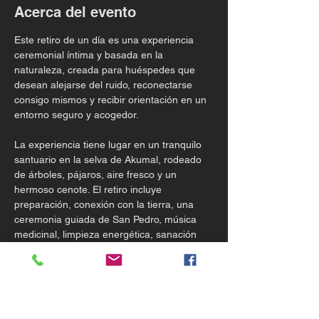
Acerca del evento
Este retiro de un día es una experiencia 
ceremonial íntima y basada en la 
naturaleza, creada para huéspedes que 
desean alejarse del ruido, reconectarse 
consigo mismos y recibir orientación en un 
entorno seguro y acogedor.
La experiencia tiene lugar en un tranquilo 
santuario en la selva de Akumal, rodeado 
de árboles, pájaros, aire fresco y un 
hermoso cenote. El retiro incluye 
preparación, conexión con la tierra, una 
ceremonia guiada de San Pedro, música 
medicinal, limpieza energética, sanación 
ancestral con sonidos y apoyo para la 
integración.
Esto es más que una ceremonia. Es una 
inmersión de día completo diseñada para 