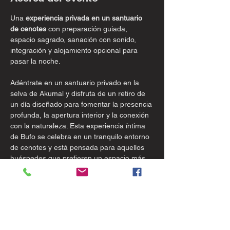
Una 
experiencia privada en un santuario 
de cenotes
 con preparación guiada, 
espacio sagrado, sanación con sonido, 
integración y alojamiento opcional para 
pasar la noche.
Adéntrate en un santuario privado en la 
selva de Akumal y disfruta de un retiro de 
un día diseñado para fomentar la presencia 
profunda, la apertura interior y la conexión 
con la naturaleza. Esta experiencia íntima 
de Bufo se celebra en un tranquilo entorno 
de cenotes y está pensada para aquellos 
huéspedes que prefieren un espacio más 
personal, guiado y cuidadosamente 
organizado, en lugar de un retiro en grupo. 
Tu viaje comienza con la llegada, el 
enraizamiento y la conexión con el entorno 
natural. A través de la meditación, la 