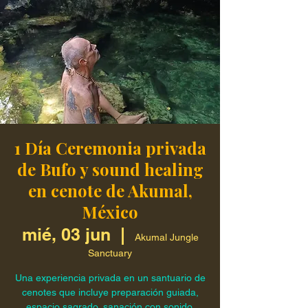
1 Día Ceremonia privada
de Bufo y sound healing
en cenote de Akumal,
México
mié, 03 jun
  |  
Akumal Jungle
Sanctuary
Una experiencia privada en un santuario de
cenotes que incluye preparación guiada,
espacio sagrado, sanación con sonido,