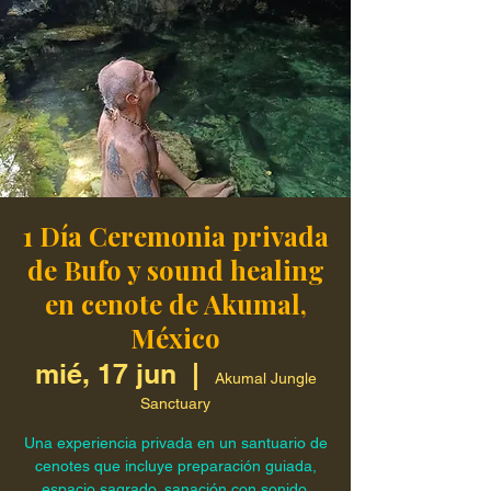
1 Día Ceremonia privada
de Bufo y sound healing
en cenote de Akumal,
México
mié, 17 jun
  |  
Akumal Jungle
Sanctuary
Una experiencia privada en un santuario de
cenotes que incluye preparación guiada,
espacio sagrado, sanación con sonido,