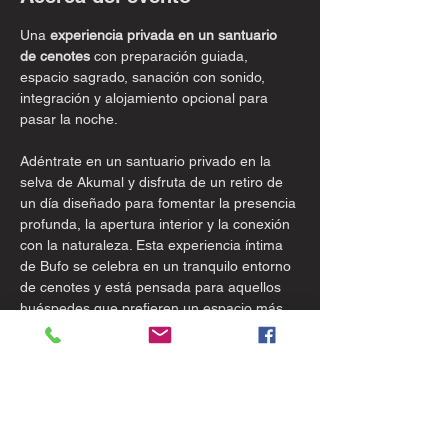
Una 
experiencia privada en un santuario 
de cenotes
 con preparación guiada, 
espacio sagrado, sanación con sonido, 
integración y alojamiento opcional para 
pasar la noche.
Adéntrate en un santuario privado en la 
selva de Akumal y disfruta de un retiro de 
un día diseñado para fomentar la presencia 
profunda, la apertura interior y la conexión 
con la naturaleza. Esta experiencia íntima 
de Bufo se celebra en un tranquilo entorno 
de cenotes y está pensada para aquellos 
huéspedes que prefieren un espacio más 
personal, guiado y cuidadosamente 
organizado, en lugar de un retiro en grupo. 
Tu viaje comienza con la llegada, el 
enraizamiento y la conexión con el entorno 
natural. A través de la meditación, la 