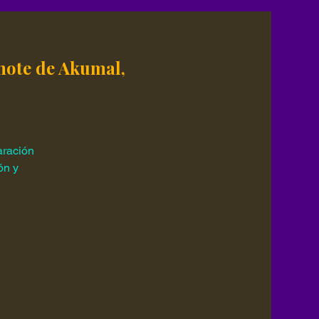
note de Akumal,
aración
ón y