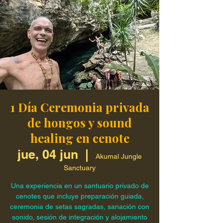
1 Día Ceremonia privada
de hongos y sound
healing en cenote
jue, 04 jun
  |  
Akumal Jungle
Sanctuary
Una experiencia en un santuario privado de
cenotes que incluye preparación guiada,
ceremonia de setas sagradas, sanación con
sonido, sesión de integración y alojamiento