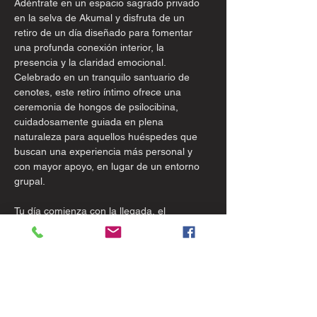
Adéntrate en un espacio sagrado privado 
en la selva de Akumal y disfruta de un 
retiro de un día diseñado para fomentar 
una profunda conexión interior, la 
presencia y la claridad emocional. 
Celebrado en un tranquilo santuario de 
cenotes, este retiro íntimo ofrece una 
ceremonia de hongos de psilocibina, 
cuidadosamente guiada en plena 
naturaleza para aquellos huéspedes que 
buscan una experiencia más personal y 
con mayor apoyo, en lugar de un entorno 
grupal. 
Tu día comienza con la llegada, el 
enraizamiento y la conexión con la belleza 
natural del santuario. A través de la 
meditación, la respiración, el 
establecimiento de intenciones y la 
limpieza energética, te invitamos a 
ralentizar el ritmo, liberarte de las 
distracciones externas y prepararte para 