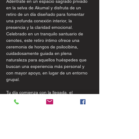
Adéntrate en un espacio sagrado privado 
en la selva de Akumal y disfruta de un 
retiro de un día diseñado para fomentar 
una profunda conexión interior, la 
presencia y la claridad emocional. 
Celebrado en un tranquilo santuario de 
cenotes, este retiro íntimo ofrece una 
ceremonia de hongos de psilocibina, 
cuidadosamente guiada en plena 
naturaleza para aquellos huéspedes que 
buscan una experiencia más personal y 
con mayor apoyo, en lugar de un entorno 
grupal. 
Tu día comienza con la llegada, el 
enraizamiento y la conexión con la belleza 
natural del santuario. A través de la 
meditación, la respiración, el 
establecimiento de intenciones y la 
limpieza energética, te invitamos a 
ralentizar el ritmo, liberarte de las 
distracciones externas y prepararte para 