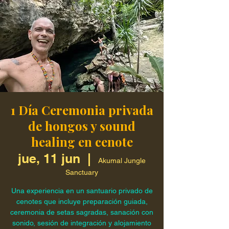
1 Día Ceremonia privada
de hongos y sound
healing en cenote
jue, 11 jun
  |  
Akumal Jungle
Sanctuary
Una experiencia en un santuario privado de
cenotes que incluye preparación guiada,
ceremonia de setas sagradas, sanación con
sonido, sesión de integración y alojamiento