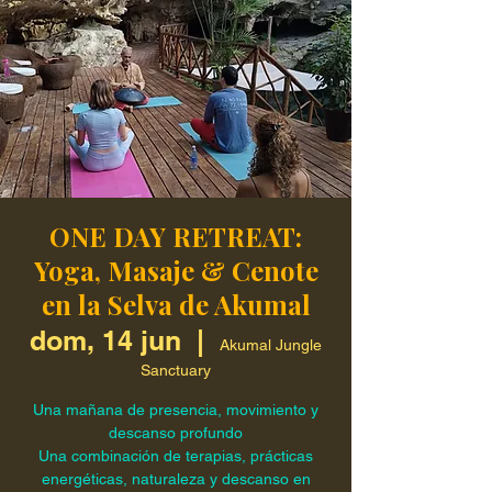
ONE DAY RETREAT:
Yoga, Masaje & Cenote
en la Selva de Akumal
dom, 14 jun
  |  
Akumal Jungle
Sanctuary
Una mañana de presencia, movimiento y
descanso profundo
Una combinación de terapias, prácticas
energéticas, naturaleza y descanso en