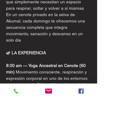
que simplemente necesitan un espacio 
para respirar, soltar y volver a sí mismas.
En un cenote privado en la selva de 
Akumal, cada domingo te ofrecemos una 
secuencia completa que integra 
movimiento, sanación y descanso en un 
solo día
🌿 LA EXPERIENCIA
8:00 am — Yoga Ancestral en Cenote (60 
min)
 Movimiento consciente, respiración y 
expresión corporal en uno de los entornos 
más vivos de la Riviera Maya. Una práctica 
para todos los niveles: para disfrutar, 
respirar y volver al presente.
9:00 am — Sound Healing & Aromaterapia 
(en la selva)
 Instrumentos ancestrales, 
aromas naturales y sonido como medicina. 
Una inmersión sensorial para soltar la 
mente y habitar el cuerpo.