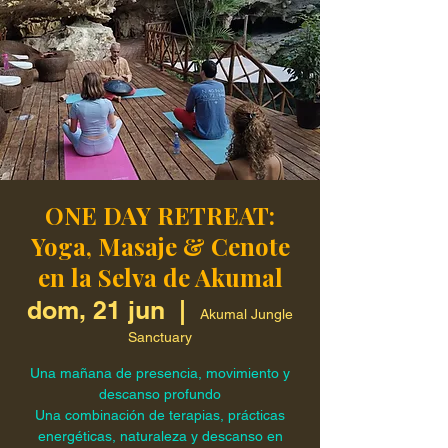
ONE DAY RETREAT:
Yoga, Masaje & Cenote
en la Selva de Akumal
dom, 21 jun
  |  
Akumal Jungle
Sanctuary
Una mañana de presencia, movimiento y
descanso profundo
Una combinación de terapias, prácticas
energéticas, naturaleza y descanso en