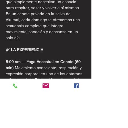
que simplemente necesitan un espacio 
para respirar, soltar y volver a sí mismas.
En un cenote privado en la selva de 
Akumal, cada domingo te ofrecemos una 
secuencia completa que integra 
movimiento, sanación y descanso en un 
solo día
🌿 LA EXPERIENCIA
8:00 am — Yoga Ancestral en Cenote (60 
min)
 Movimiento consciente, respiración y 
expresión corporal en uno de los entornos 
más vivos de la Riviera Maya. Una práctica 
para todos los niveles: para disfrutar, 
respirar y volver al presente.
9:00 am — Sound Healing & Aromaterapia 
(en la selva)
 Instrumentos ancestrales, 
aromas naturales y sonido como medicina. 
Una inmersión sensorial para soltar la 
mente y habitar el cuerpo.