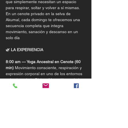
que simplemente necesitan un espacio 
para respirar, soltar y volver a sí mismas.
En un cenote privado en la selva de 
Akumal, cada domingo te ofrecemos una 
secuencia completa que integra 
movimiento, sanación y descanso en un 
solo día
🌿 LA EXPERIENCIA
8:00 am — Yoga Ancestral en Cenote (60 
min)
 Movimiento consciente, respiración y 
expresión corporal en uno de los entornos 
más vivos de la Riviera Maya. Una práctica 
para todos los niveles: para disfrutar, 
respirar y volver al presente.
9:00 am — Sound Healing & Aromaterapia 
(en la selva)
 Instrumentos ancestrales, 
aromas naturales y sonido como medicina. 
Una inmersión sensorial para soltar la 
mente y habitar el cuerpo.