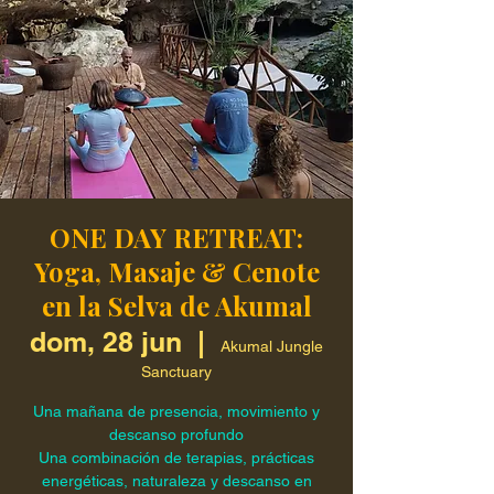
ONE DAY RETREAT:
Yoga, Masaje & Cenote
en la Selva de Akumal
dom, 28 jun
  |  
Akumal Jungle
Sanctuary
Una mañana de presencia, movimiento y
descanso profundo
Una combinación de terapias, prácticas
energéticas, naturaleza y descanso en