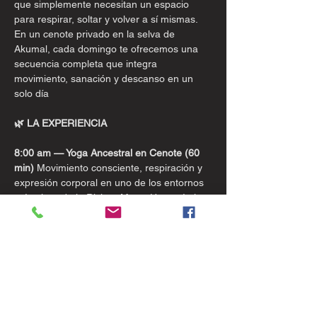
que simplemente necesitan un espacio 
para respirar, soltar y volver a sí mismas.
En un cenote privado en la selva de 
Akumal, cada domingo te ofrecemos una 
secuencia completa que integra 
movimiento, sanación y descanso en un 
solo día
🌿 LA EXPERIENCIA
8:00 am — Yoga Ancestral en Cenote (60 
min)
 Movimiento consciente, respiración y 
expresión corporal en uno de los entornos 
más vivos de la Riviera Maya. Una práctica 
para todos los niveles: para disfrutar, 
respirar y volver al presente.
9:00 am — Sound Healing & Aromaterapia 
(en la selva)
 Instrumentos ancestrales, 
aromas naturales y sonido como medicina. 
Una inmersión sensorial para soltar la 
mente y habitar el cuerpo.