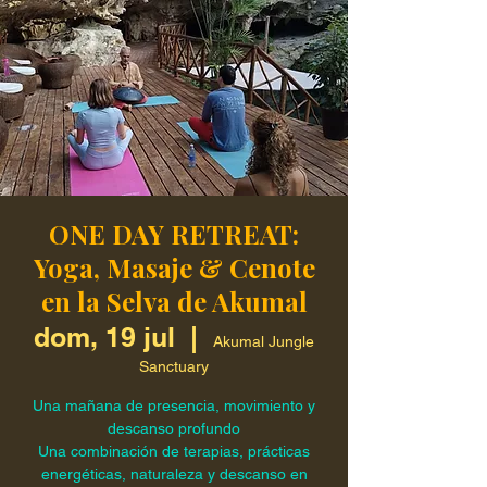
ONE DAY RETREAT:
Yoga, Masaje & Cenote
en la Selva de Akumal
dom, 19 jul
  |  
Akumal Jungle
Sanctuary
Una mañana de presencia, movimiento y
descanso profundo
Una combinación de terapias, prácticas
energéticas, naturaleza y descanso en