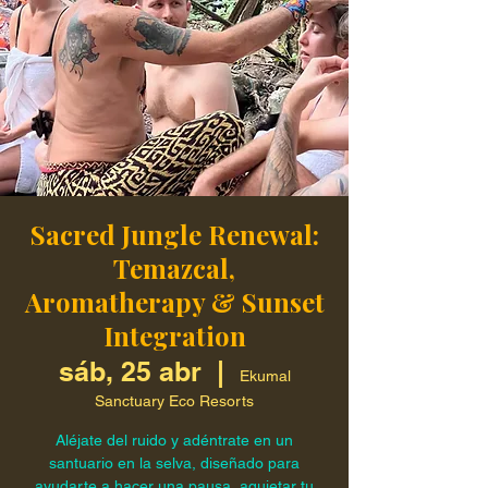
Sacred Jungle Renewal:
Temazcal,
Aromatherapy & Sunset
Integration
sáb, 25 abr
  |  
Ekumal
Sanctuary Eco Resorts
Aléjate del ruido y adéntrate en un
santuario en la selva, diseñado para
ayudarte a hacer una pausa, aquietar tu