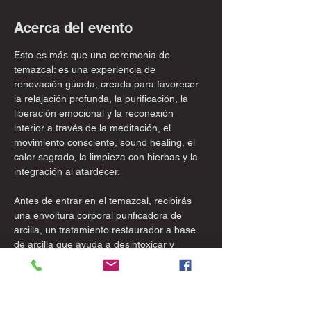
Acerca del evento
Esto es más que una ceremonia de 
temazcal: es una experiencia de 
renovación guiada, creada para favorecer 
la relajación profunda, la purificación, la 
liberación emocional y la reconexión 
interior a través de la meditación, el 
movimiento consciente, sound healing, el 
calor sagrado, la limpieza con hierbas y la 
integración al atardecer.
Antes de entrar en el temazcal, recibirás 
una envoltura corporal purificadora de 
arcilla, un tratamiento restaurador a base 
de arcilla que ayuda a desintoxicar y 
prepararnos para el temazcal
Dentro del temazcal, trabajamos con 
aromaterapia natural y elementos 