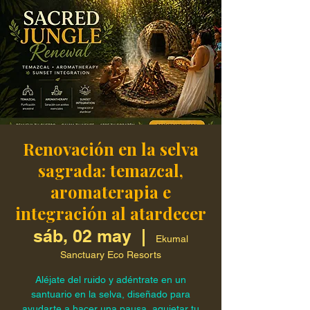
Renovación en la selva
sagrada: temazcal,
aromaterapia e
integración al atardecer
sáb, 02 may
  |  
Ekumal
Sanctuary Eco Resorts
Aléjate del ruido y adéntrate en un
santuario en la selva, diseñado para
ayudarte a hacer una pausa, aquietar tu