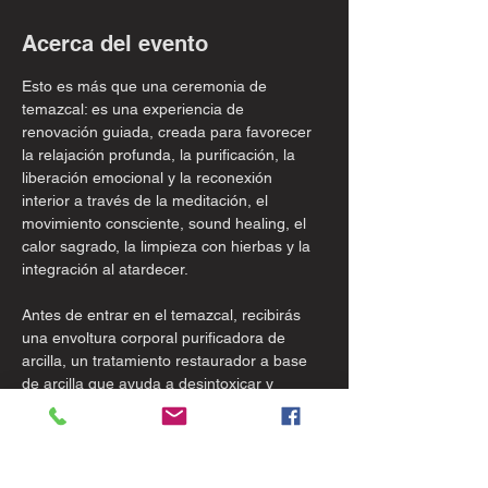
Acerca del evento
Esto es más que una ceremonia de 
temazcal: es una experiencia de 
renovación guiada, creada para favorecer 
la relajación profunda, la purificación, la 
liberación emocional y la reconexión 
interior a través de la meditación, el 
movimiento consciente, sound healing, el 
calor sagrado, la limpieza con hierbas y la 
integración al atardecer.
Antes de entrar en el temazcal, recibirás 
una envoltura corporal purificadora de 
arcilla, un tratamiento restaurador a base 
de arcilla que ayuda a desintoxicar y 
prepararnos para el temazcal
Dentro del temazcal, trabajamos con 
aromaterapia natural y elementos 