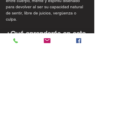
entre cuerpo, mente y espíritu diseñado 
para devolver al ser su capacidad natural 
de sentir, libre de juicios, vergüenza o 
culpa.
¿Qué aprenderás en esta 
formación?
Cómo crear un entorno seguro, cálido 
y de confianza
Preparación del espacio sagrado para 
la sesión
Cómo recibir y acompañar al receptor 
desde la presencia
Polaridades de la energía masculina y 
femenina (Yin & Yang)
Mostrar más