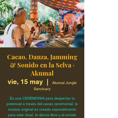
Cacao, Danza, Jamming
& Sonido en la Selva ·
Akumal
vie, 15 may
  |  
Akumal Jungle
Sanctuary
Es una CEREMONIA para despertar tu
potencial a través del cacao ceremonial, la
música original es creada especialmente
para este ritual, la danza libre y el sonido