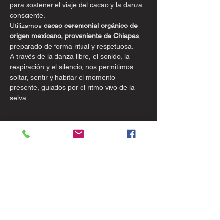
para sostener el viaje del cacao y la danza 
consciente.
Utilizamos 
cacao ceremonial orgánico de 
origen mexicano, proveniente de Chiapas
, 
preparado de forma ritual y respetuosa.
A través de la danza libre, el sonido, la 
respiración y el silencio, nos permitimos 
soltar, sentir y habitar el momento 
presente, guiados por el ritmo vivo de la 
selva.
Mostrar más
Entradas
Tipo de entrada
Activación Kundalini + Cacao
Leer más