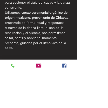
para sostener el viaje del cacao y la danza 
consciente.
Utilizamos 
cacao ceremonial orgánico de 
origen mexicano, proveniente de Chiapas
, 
preparado de forma ritual y respetuosa.
A través de la danza libre, el sonido, la 
respiración y el silencio, nos permitimos 
soltar, sentir y habitar el momento 
presente, guiados por el ritmo vivo de la 
selva.
Mostrar más
Entradas
Tipo de entrada
Activación Kundalini + Cacao
Leer más