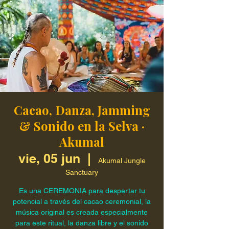
Cacao, Danza, Jamming
& Sonido en la Selva ·
Akumal
vie, 05 jun
  |  
Akumal Jungle
Sanctuary
Es una CEREMONIA para despertar tu
potencial a través del cacao ceremonial, la
música original es creada especialmente
para este ritual, la danza libre y el sonido