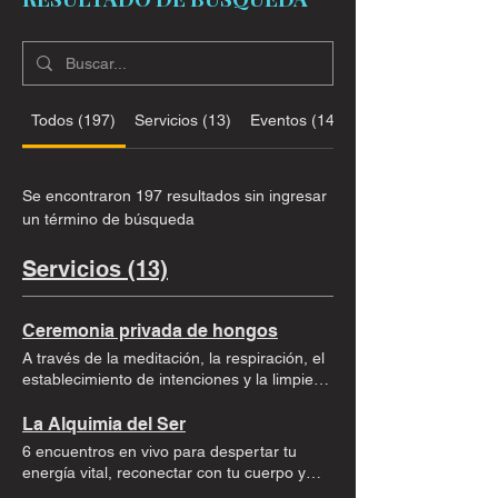
Todos (197)
Servicios (13)
Eventos (143)
Se encontraron 197 resultados sin ingresar
un término de búsqueda
Servicios (13)
Ceremonia privada de hongos
A través de la meditación, la respiración, el
establecimiento de intenciones y la limpieza
energética, te invitamos a ralentizar el ritmo,
liberarte de las distracciones externas y
La Alquimia del Ser
prepararte para un viaje significativo en un
6 encuentros en vivo para despertar tu
entorno tranquilo y protegido. Una
energía vital, reconectar con tu cuerpo y
experiencia local La ceremonia se lleva a
construir tu propia disciplina de bienestar.