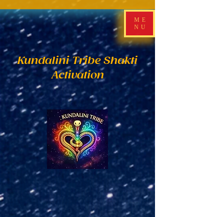
ME
NU
Kundalini Tribe Shakti
Activation