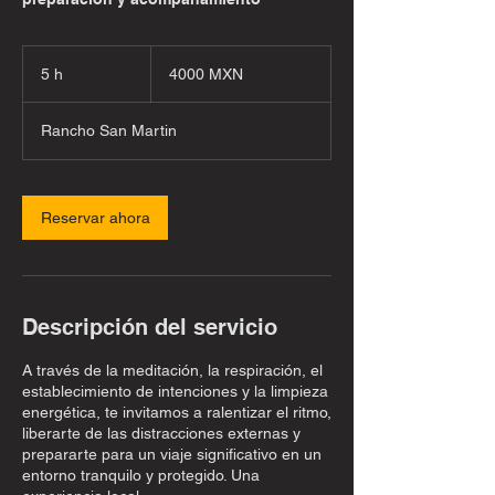
4000
pesos
5 h
5
4000 MXN
mexicanos
h
Rancho San Martin
Reservar ahora
Descripción del servicio
A través de la meditación, la respiración, el
establecimiento de intenciones y la limpieza
energética, te invitamos a ralentizar el ritmo,
liberarte de las distracciones externas y
prepararte para un viaje significativo en un
entorno tranquilo y protegido. Una