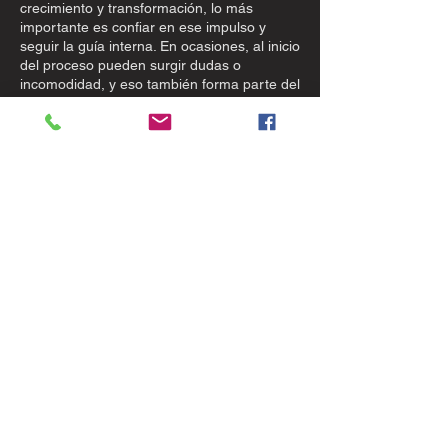
crecimiento y transformación, lo más
importante es confiar en ese impulso y
seguir la guía interna. En ocasiones, al inicio
del proceso pueden surgir dudas o
incomodidad, y eso también forma parte del
camino. Te invitamos a permanecer
presente, ya que cada experiencia aporta
expansión y conciencia, incluso cuando no
es evidente de inmediato.
Datos de contacto
Carretera Tulum - Cancún km 256, Rancho
San Martín,
+522227158947
team@kundalinitribe.love