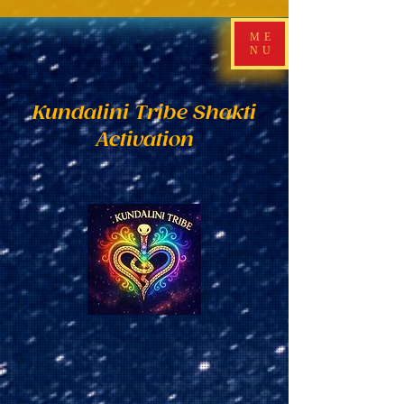
ME
NU
Kundalini Tribe Shakti
Activation