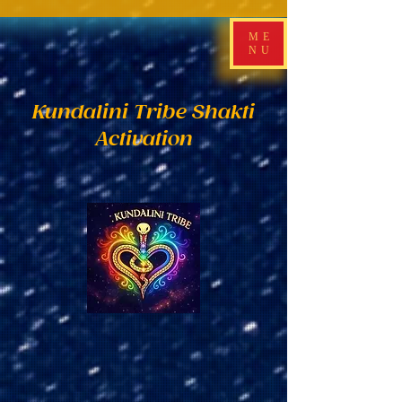
ME
NU
Kundalini Tribe Shakti
Activation