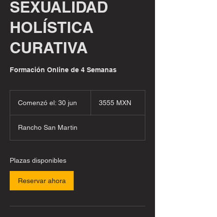
SEXUALIDAD
HOLÍSTICA
CURATIVA
Formación Online de 4 Semanas
3555
pesos
Comenzó el: 30 jun
C
3555 MXN
mexicanos
o
m
Rancho San Martin
e
n
z
ó
Plazas disponibles
e
l
Reservar ahora
:
3
0
j