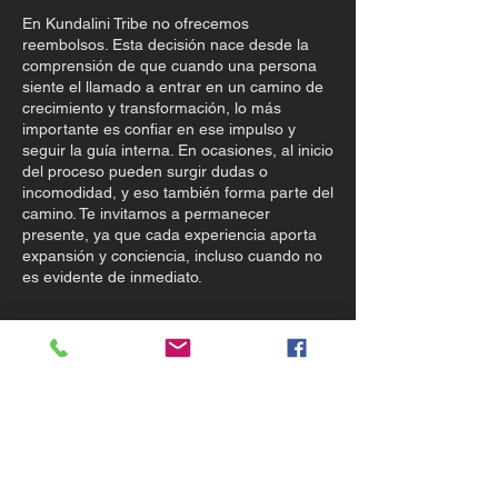
En Kundalini Tribe no ofrecemos
reembolsos. Esta decisión nace desde la
comprensión de que cuando una persona
siente el llamado a entrar en un camino de
crecimiento y transformación, lo más
importante es confiar en ese impulso y
seguir la guía interna. En ocasiones, al inicio
del proceso pueden surgir dudas o
incomodidad, y eso también forma parte del
camino. Te invitamos a permanecer
presente, ya que cada experiencia aporta
expansión y conciencia, incluso cuando no
es evidente de inmediato.
Datos de contacto
Carretera Tulum - Cancún km 256, Rancho
San Martín,
+522227158947
team@kundalinitribe.love