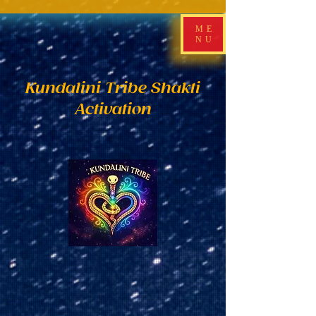
ME
NU
Kundalini Tribe Shakti
Activation