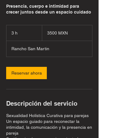
Presencia, cuerpo e intimidad para
crecer juntos desde un espacio cuidado
3500
pesos
3 h
3
3500 MXN
mexicanos
h
Rancho San Martin
Reservar ahora
Descripción del servicio
Sexualidad Holística Curativa para parejas
Un espacio guiado para reconectar la
intimidad, la comunicación y la presencia en
pareja