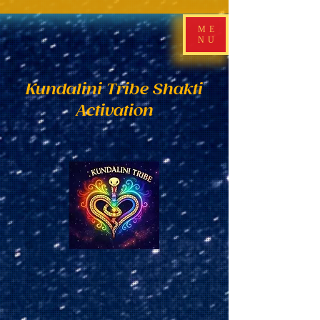
ME
NU
Kundalini Tribe Shakti
Activation