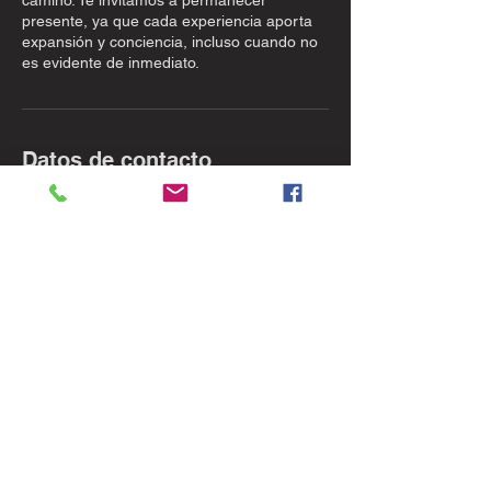
camino. Te invitamos a permanecer
presente, ya que cada experiencia aporta
expansión y conciencia, incluso cuando no
es evidente de inmediato.
Datos de contacto
Carretera Tulum - Cancún km 256, Rancho
San Martín,
+522227158947
team@kundalinitribe.love