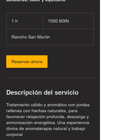
1500
pesos
1 h
1
1500 MXN
mexicanos
Rancho San Martin
Reservar ahora
Descripción del servicio
Tratamiento cálido y aromático con pindas
rellenas con hierbas naturales, para
favorecer relajación profunda, descarga y
armonización energética. Una experiencia
divina de aromaterapia natural y trabajo
corporal