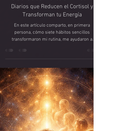
Tantra
La Ciencia del Bienestar: 7 Hábitos
Diarios que Reducen el Cortisol y
Transforman tu Energía
En este artículo comparto, en primera
persona, cómo siete hábitos sencillos
transformaron mi rutina, me ayudaron a
regular la ansiedad y me devolvieron al
cuerpo. Como maestro y terapeuta, explico
también por qué los retiros, la naturaleza y el
bienestar holístico son parte esencial de este
camino de sanación