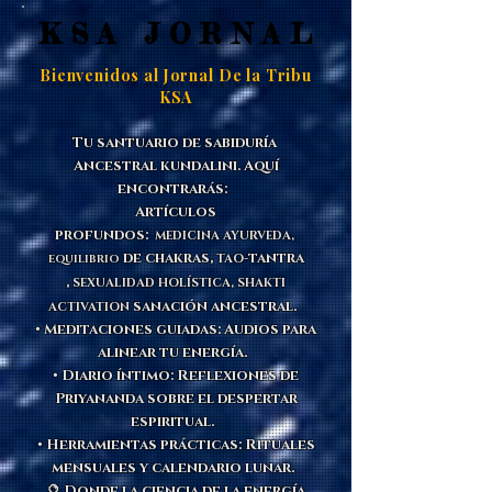
KSA JORNAL
KSA JORNAL
Bienvenidos al Jornal De la Tribu
KSA
Tu santuario de sabiduría
Ancestral kundalini. Aquí
encontrarás:
Artículos
profundos:
MEDICINA
AYURVEDA,
de chakras,
tantra
TAO-
EQUILIBRIO
,
SEXUALIDAD HOLÍSTICA,
SHAKTI
sanación ancestral.
ACTIVATION
• Meditaciones guiadas: Audios para
alinear tu energía.
• Diario íntimo: Reflexiones de
Priyananda sobre el despertar
espiritual.
• Herramientas prácticas: Rituales
mensuales y calendario lunar.
🔮 Donde la ciencia de la energía