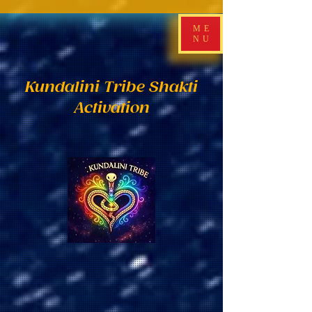
ME
NU
Kundalini Tribe Shakti
Activation