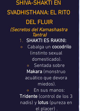
SHIVA-SHAKTI EN 
SVADHISTHANA: EL RITO 
DEL FLUIR
(Secretos del Kamashastra 
Tantra)
SHAKTI ES RAKINI:
Cabalga un 
cocodrilo
(instinto sexual 
domesticado).
Sentada sobre 
Makara
 (monstruo 
acuático que devora 
miedos).
En sus manos: 
Tridente
 (control de los 3 
nadis) y 
lotus
 (pureza en 
el placer) .