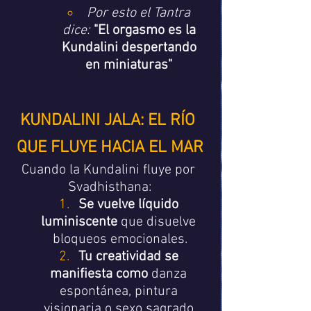
Por esto el Tantra 
dice:
"El orgasmo es la 
Kundalini despertando 
en miniaturas"
KUNDALINI JALA: EL RÍO 
QUE FLUYE HACIA EL MAR
Cuando la Kundalini fluye por 
Svadhisthana:
Se vuelve líquido 
luminiscente
 que disuelve 
bloqueos emocionales.
Tu creatividad se 
manifiesta como
 danza 
espontánea, pintura 
visionaria o sexo sagrado.