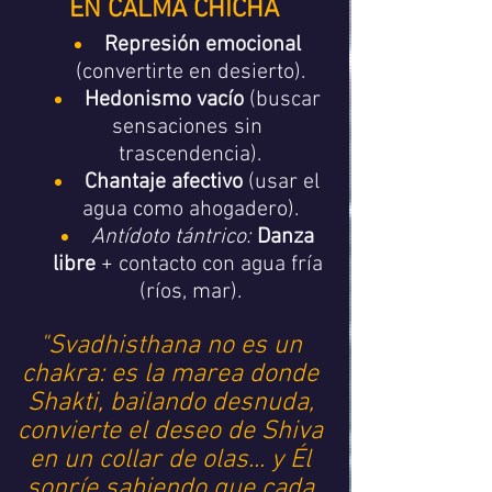
EN CALMA CHICHA
Represión emocional
(convertirte en desierto).
Hedonismo vacío
 (buscar 
sensaciones sin 
trascendencia).
Chantaje afectivo
 (usar el 
agua como ahogadero).
Antídoto tántrico:
Danza 
libre
 + contacto con agua fría 
(ríos, mar).
"Svadhisthana no es un 
chakra: es la marea donde 
Shakti, bailando desnuda, 
convierte el deseo de Shiva 
en un collar de olas... y Él 
sonríe sabiendo que cada 