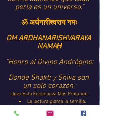
perla es un universo."
ॐ अर्धनारीश्वराय नमः
OM ARDHANARISHVARAYA 
NAMAḤ
"Honro al Divino Andrógino:
Donde Shakti y Shiva son 
un solo corazón.
"
Lleva Esta Enseñanza Más Profundo:
 La lectura planta la semilla. 
La música la riega. 
Tu práctica la hace florecer. 
🎧 FRECUENCIA RECOMENDADA PARA 
ESTA LECTURA 
 "Esta pieza fue creada en el mismo 