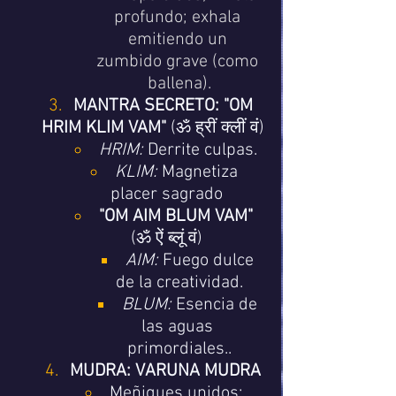
profundo; exhala 
emitiendo un 
zumbido grave (como 
ballena).
MANTRA SECRETO:
"OM 
HRIM KLIM VAM"
 (ॐ ह्रीं क्लीं वं)
HRIM:
 Derrite culpas.
KLIM:
 Magnetiza 
placer sagrado
"OM AIM BLUM VAM"
(ॐ ऐं ब्लूं वं)
AIM:
 Fuego dulce 
de la creatividad.
BLUM:
 Esencia de 
las aguas 
primordiales..
MUDRA:
VARUNA MUDRA
Meñiques unidos; 