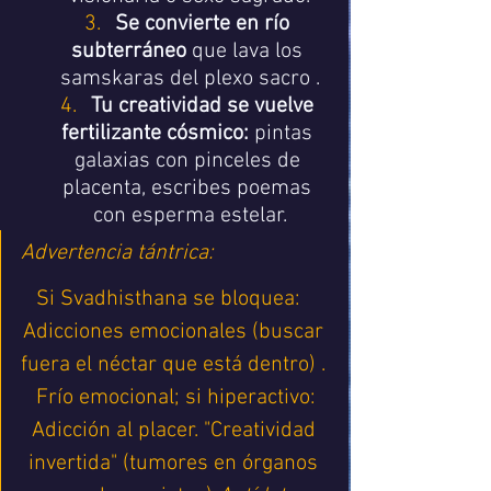
Se convierte en río 
subterráneo
 que lava los 
samskaras del plexo sacro .
Tu creatividad se vuelve 
fertilizante cósmico:
 pintas 
galaxias con pinceles de 
placenta, escribes poemas 
con esperma estelar.
Advertencia tántrica:
Si Svadhisthana se bloquea:   
Adicciones emocionales (buscar 
fuera el néctar que está dentro) . 
Frío emocional; si hiperactivo: 
Adicción al placer.
"Creatividad 
invertida" (tumores en órganos 