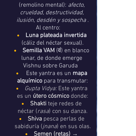
(remolino mental): 
afecto, 
crueldad, destructividad, 
ilusión, desdén y sospecha
 .
Al centro:
Luna plateada invertida
(cáliz del néctar sexual).
Semilla VAM
 (वं) en blanco 
lunar, de donde emerge 
Vishnu sobre Garuda   
 Este yantra es un 
mapa 
alquímico
 para transmutar:
Gupta Vidya:
 Este yantra 
es un 
útero cósmico
 donde:
Shakti
 teje redes de 
néctar (
rasa
) con su danza.
Shiva
 pesca perlas de 
sabiduría (
jnana
) en sus olas.
Semen (retas)
 → 