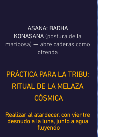
ASANA:
BADHA 
KONASANA
 (postura de la 
mariposa) — abre caderas como 
ofrenda 
PRÁCTICA PARA LA TRIBU: 
RITUAL DE LA MELAZA 
CÓSMICA
Realizar al atardecer, con vientre 
desnudo a la luna, junto a agua 
fluyendo