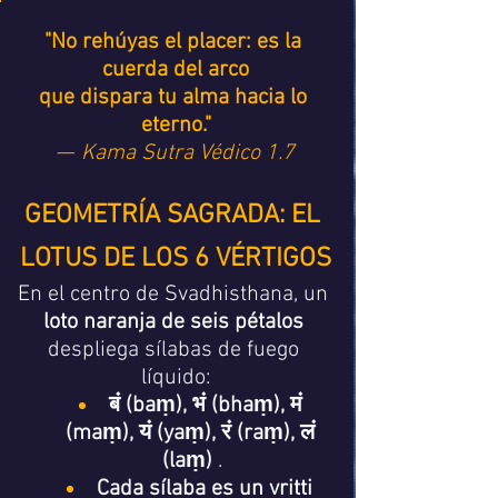
"No rehúyas el placer: es la 
cuerda del arco
que dispara tu alma hacia lo 
eterno."
— 
Kama Sutra Védico 1.7
GEOMETRÍA SAGRADA: EL 
LOTUS DE LOS 6 VÉRTIGOS
En el centro de Svadhisthana, un 
loto naranja de seis pétalos
despliega sílabas de fuego 
líquido:
बं (baṃ), भं (bhaṃ), मं 
(maṃ), यं (yaṃ), रं (raṃ), लं 
(laṃ)
 .
Cada sílaba es un vritti