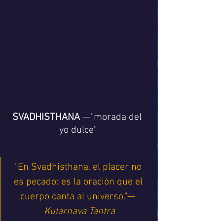
SVADHISTHANA
 —"morada del 
yo dulce"
"En Svadhisthana, el placer no 
es pecado: es la oración que el 
cuerpo canta al universo."— 
Kularnava Tantra