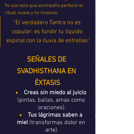
Yo uso esta que acompaña perfecto el 
ritual, suave y no invasivo. 
"El verdadero Tantra no es 
copular: es fundir tu líquido 
espinal con la lluvia de estrellas."
SEÑALES DE 
SVADHISTHANA EN 
ÉXTASIS
Creas sin miedo al juicio
(pintas, bailas, amas como 
oraciones).
Tus lágrimas saben a 
miel
 (transformas dolor en 
arte).