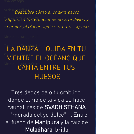
psicomagia
orden familiar
Descubre cómo el chakra sacro 
PLAYA DEL CARMEN
alquimiza tus emociones en arte divino y 
por qué el placer aquí es un rito sagrado
Sabiduría Védica
Medicina Ancestral
Ciencia y Espiritualidad
LA DANZA LÍQUIDA EN TU 
Salud Holística
VIENTRE EL OCÉANO QUE 
Medicina Ayurvédica
CANTA ENTRE TUS 
HUESOS
Tres dedos bajo tu ombligo, 
donde el río de la vida se hace 
caudal, reside 
SVADHISTHANA
—"morada del yo dulce"—. Entre 
el fuego de 
Manipura
 y la raíz de 
Muladhara
, brilla 