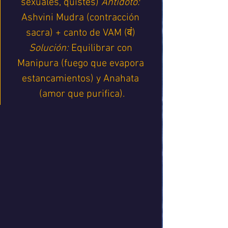
sexuales, quistes) 
Antídoto:
Ashvini Mudra (contracción 
sacra) + canto de VAM (वं) 
Solución:
 Equilibrar con 
Manipura (fuego que evapora 
estancamientos) y Anahata 
(amor que purifica).