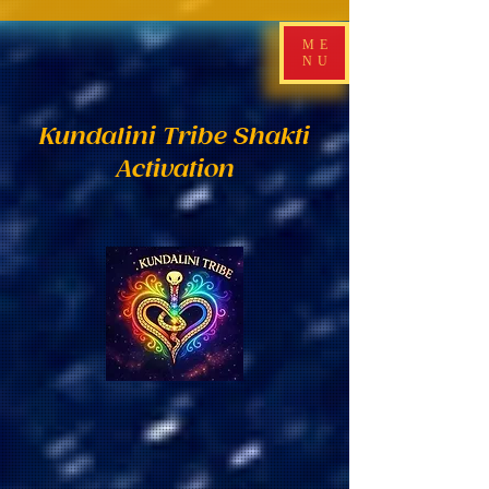
ME
NU
Kundalini Tribe Shakti
Activation