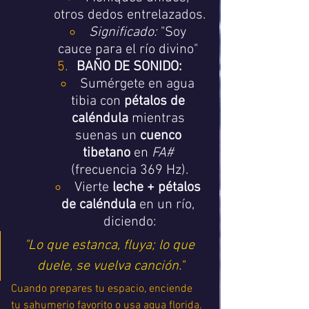
otros dedos entrelazados.
Significado:
 "Soy 
cauce para el río divino" 
BAÑO DE SONIDO:
Sumérgete en agua 
tibia con 
pétalos de 
caléndula
 mientras 
suenas un 
cuenco 
tibetano
 en 
FA#
(frecuencia 369 Hz).
Vierte 
leche + pétalos 
de caléndula
 en un río, 
diciendo:
"Lo que estanca, fluya; lo que 
duele, se vuelva canción."
Cuando prepares tu espacio, enciende 
tu sahumerio favorito o usa agua florida. 