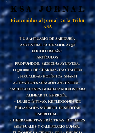
KSA JORNAL
KSA JORNAL
Bienvenidos al Jornal De la Tribu
KSA
Tu santuario de sabiduría
Ancestral kundalini. Aquí
encontrarás:
Artículos
profundos:
MEDICINA
AYURVEDA,
de chakras,
tantra
TAO-
EQUILIBRIO
,
SEXUALIDAD HOLÍSTICA,
SHAKTI
sanación ancestral.
ACTIVATION
• Meditaciones guiadas: Audios para
alinear tu energía.
• Diario íntimo: Reflexiones de
Priyananda sobre el despertar
espiritual.
• Herramientas prácticas: Rituales
mensuales y calendario lunar.
🔮 Donde la ciencia de la energía