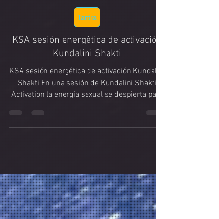
Priyananda Kundalini Shaktipat
30 jul 2025
Tantra
KSA sesión energética de activación
Kundalini Shakti
KSA sesión energética de activación Kundalini
Shakti En una sesión de Kundalini Shakti
Activation la energía sexual se despierta para
sanar todo el cuerpo. A medida que te relajas,
tu cuerpo y tu mente se abren en un profundo
TRANCE sanador.