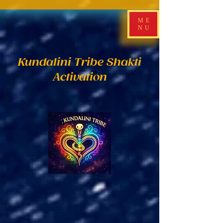
ME
NU
Kundalini Tribe Shakti
Activation