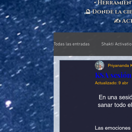
• Herramien
🔮 Donde la ci
✍️ Ac
Todas las entradas
Shakti Activati
Priyananda K
Ancestral Ceremony
Próximo
KSA sesión
Actualizado:
9 abr
Sacerdotisa
Anatomia sagra
En una sesió
sanar todo e
Toque Consciente
Sexualidad 
Las emociones c