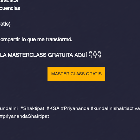
práctica
ecuencias
atis)
ompartir lo que me transformó.
LA MASTERCLASS GRATUITA AQUÍ 👇👇👇
MASTER CLASS GRATIS
undalini
#Shaktipat
#KSA
#Priyananda
#kundalinishaktiactiva
#priyanandaShaktipat