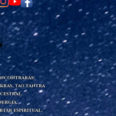
L
L
 encontrarás:
kras,
tantra
TAO-
cestral.
energía.
ertar espiritual.