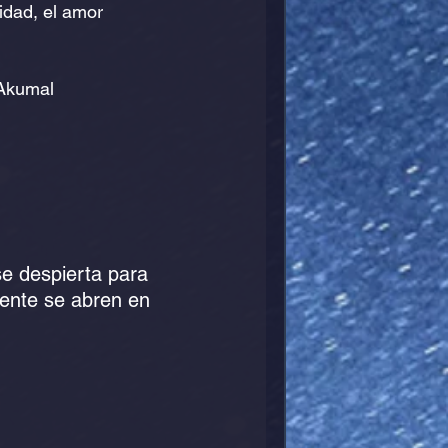
idad, el amor 
a Védica
Akumal 
se despierta para 
mente se abren en 