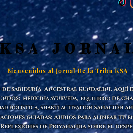
KSA JORNA
KSA JORNA
Bienvenidos al Jornal De la Tribu KSA
 de sabiduría Ancestral kundalini. Aquí
fundos:
de cha
MEDICINA
AYURVEDA,
EQUILIBRIO
sanación an
AD HOLÍSTICA,
SHAKTI ACTIVATION
taciones guiadas: Audios para alinear tu 
: Reflexiones de Priyananda sobre el desp