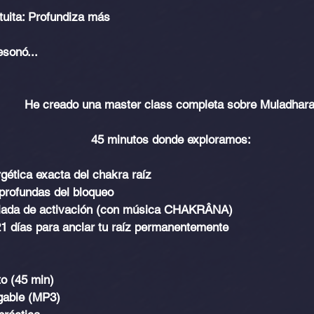
uita: Profundiza más
esonó...
He creado una master class completa sobre Muladhara
45 minutos donde exploramos:
ética exacta del chakra raíz
profundas del bloqueo
iada de activación (con música CHAKRÂNA)
1 días para anclar tu raíz permanentemente
o (45 min)
gable (MP3)