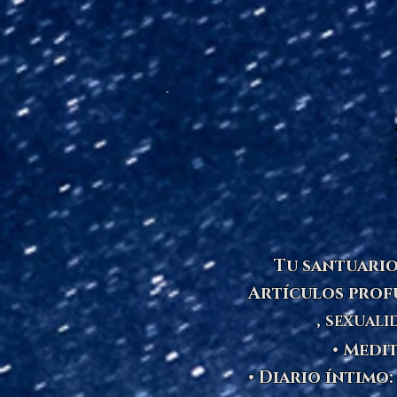
Tu santuario
Artículos pro
,
SEXUALID
• Medi
• Diario íntimo