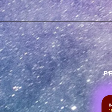
P
I
*