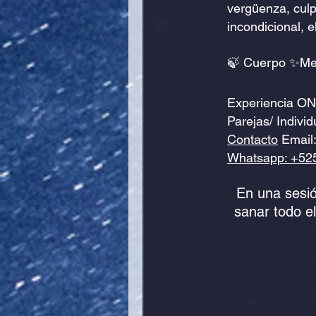
vergüenza, culpa
SANANCIÓN DEL LINAJE
psi
incondicional, el
🍃 Cuerpo ✨Men
Experiencia ON
Parejas/ Individ
Contacto
 Email:
Whatsapp: +52
En una sesió
sanar todo e