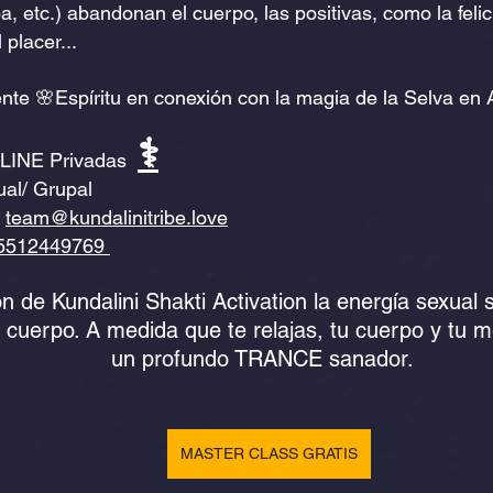
, etc.) abandonan el cuerpo, las positivas, como la felic
comagia
orden familiar
PLAYA DEL CARMEN
Sabidurí
 placer...
te 🌸Espíritu en conexión con la magia de la Selva en 
⚕︎
LINE Privadas  
ual/ Grupal 
 
team@kundalinitribe.love
5512449769 
n de Kundalini Shakti Activation la energía sexual 
l cuerpo. A medida que te relajas, tu cuerpo y tu 
un profundo TRANCE sanador.  
MASTER CLASS GRATIS