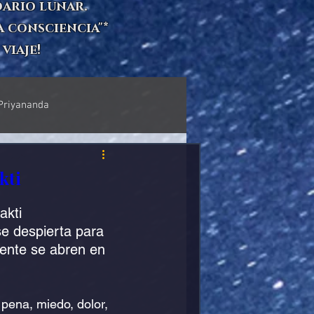
ndario lunar.
la consciencia"*
viaje!
Priyananda
KUNYAZA
Quedishtu
kti
akti
Manipura
Muladhara
se despierta para 
mente se abren en 
ALEJANDRO JODOROSWKY
pena, miedo, dolor, 