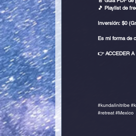
📄 Guía PDF de 
🎵 Playlist de fr
Inversión:
 $0 (Gr
Es mi forma de c
👉 
ACCEDER A 
#kundalinitribe
#k
#retreat
#Mexico