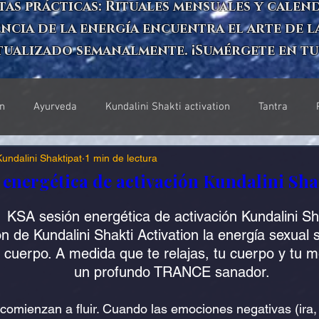
tas prácticas: Rituales mensuales y cale
encia de la energía encuentra el arte de 
tualizado semanalmente. ¡Sumérgete en tu 
on
Ayurveda
Kundalini Shakti activation
Tantra
undalini Shaktipat
1 min de lectura
s Eventos
Chakras
Septimo Chakra
Sahasrara
 energética de activación Kundalini Sha
KSA sesión energética de activación Kundalini Sh
da
Ajna chakra
Kalpavriksha
Vishudha
Anahata
n de Kundalini Shakti Activation la energía sexual 
l cuerpo. A medida que te relajas, tu cuerpo y tu 
un profundo TRANCE sanador. 
Espiritual
CONSTELACIÓN FAMILIAR
BERT HELLINGER
omienzan a fluir. Cuando las emociones negativas (ira, 